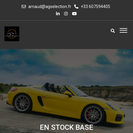
arnaud@agselection.fr
+33 607594405
EN STOCK BASE