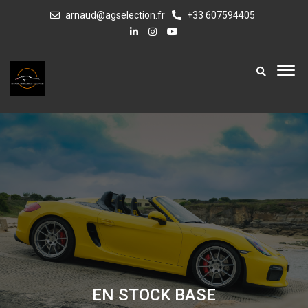
arnaud@agselection.fr
+33 607594405
EN STOCK BASE