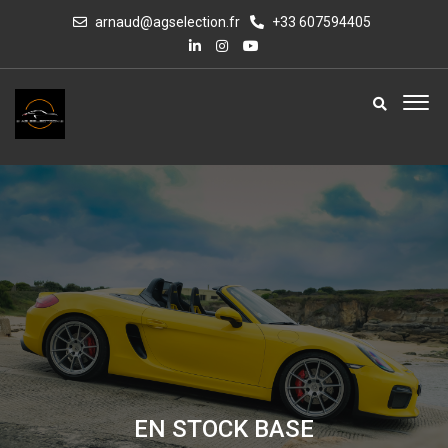
arnaud@agselection.fr
+33 607594405
EN STOCK BASE