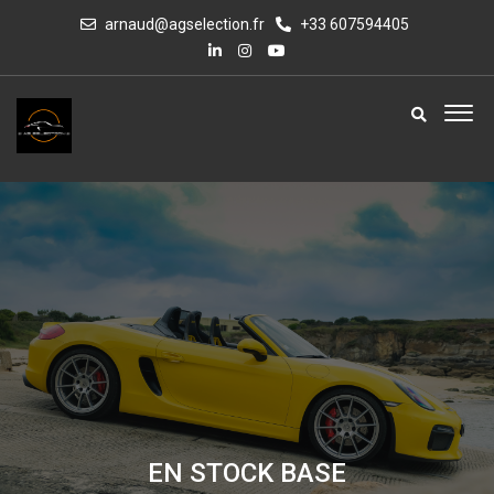
arnaud@agselection.fr
+33 607594405
EN STOCK BASE