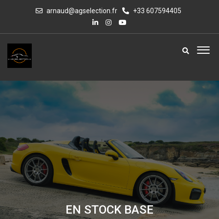
arnaud@agselection.fr
+33 607594405
EN STOCK BASE