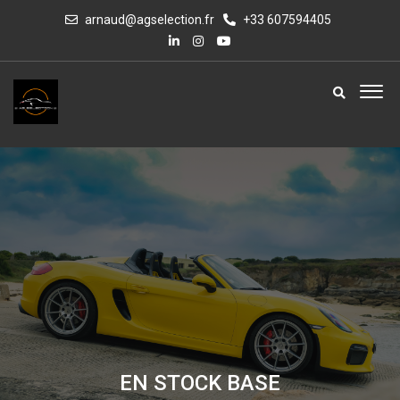
arnaud@agselection.fr
+33 607594405
EN STOCK BASE